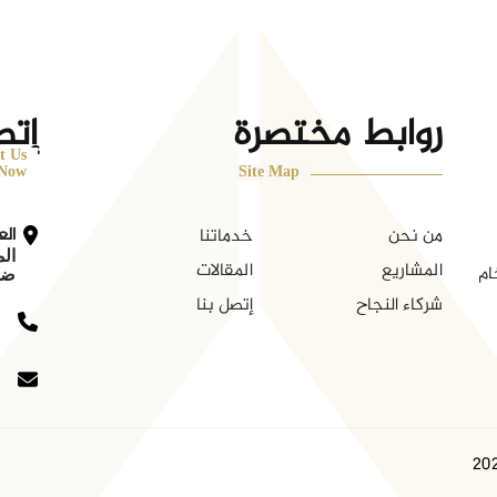
روابط مختصرة
إتص
t Us
Now
Site Map
الع
من نحن
خدماتنا
الم
المشاريع
المقالات
ام
ضرم
شركاء النجاح
إتصل بنا