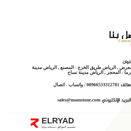
ل بنا
Contac
نوان
عرض , الرياض طريق الخرج - المصنع , الرياض مدينة
ا - المحجر , الرياض مدينة نساح
هاتف
00966533312781 / واتساب - اتصال
البريد الإلكتروني
sales@mamstone.com
ELRYAD
تصميم المواقع
استضافة مواقع
/