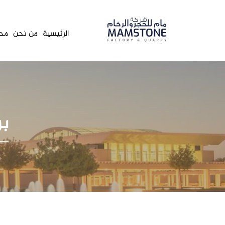
الرئيسية
من نحن
محج
بر