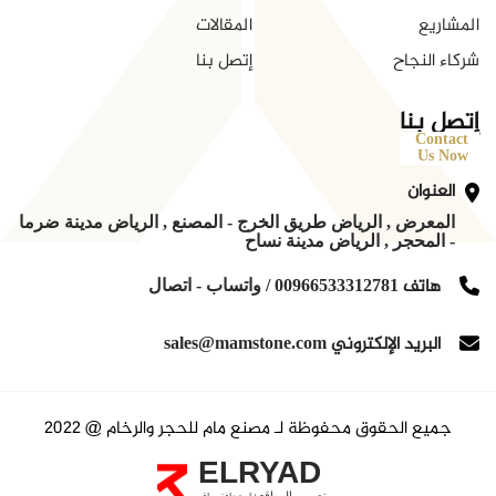
المشاريع
المقالات
شركاء النجاح
إتصل بنا
إتصل بنا
Contact
Us Now
العنوان
المعرض , الرياض طريق الخرج - المصنع , الرياض مدينة ضرما
- المحجر , الرياض مدينة نساح
هاتف
00966533312781 / واتساب - اتصال
البريد الإلكتروني
sales@mamstone.com
جميع الحقوق محفوظة لـ مصنع مام للحجر والرخام @ 2022
ELRYAD
تصميم المواقع