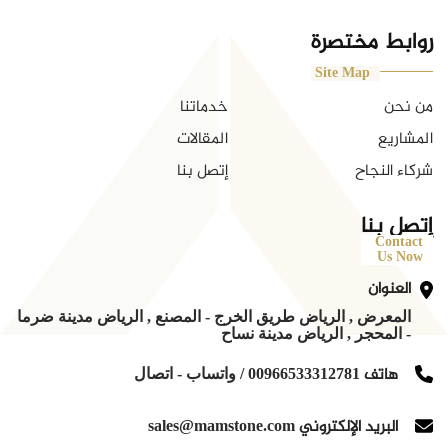
روابط مختصرة
Site Map
من نحن
خدماتنا
المشاريع
المقالات
شركاء النجاح
إتصل بنا
إتصل بنا
Contact
Us Now
العنوان
المعرض , الرياض طريق الخرج - المصنع , الرياض مدينة ضرما
- المحجر , الرياض مدينة نساح
هاتف
00966533312781 / واتساب - اتصال
البريد الإلكتروني
sales@mamstone.com